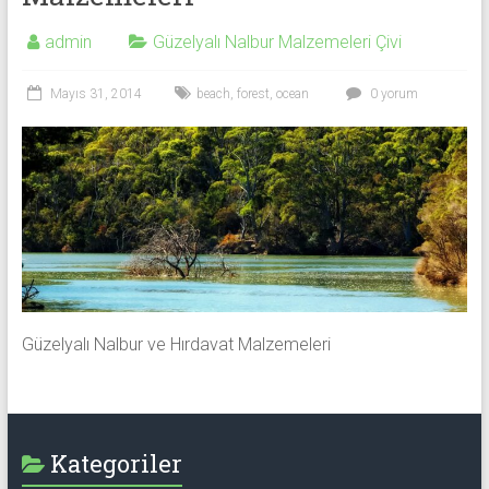
admin
Güzelyalı Nalbur Malzemeleri Çivi
Mayıs 31, 2014
beach
,
forest
,
ocean
0 yorum
Güzelyalı Nalbur ve Hırdavat Malzemeleri
Kategoriler